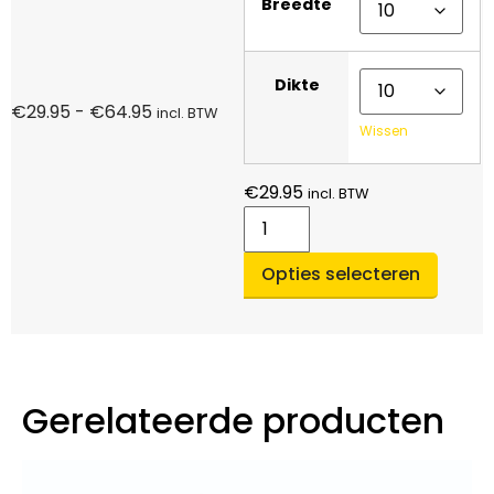
Breedte
Dikte
€
29.95
-
€
64.95
incl. BTW
Wissen
€
29.95
incl. BTW
Opties selecteren
Gerelateerde producten