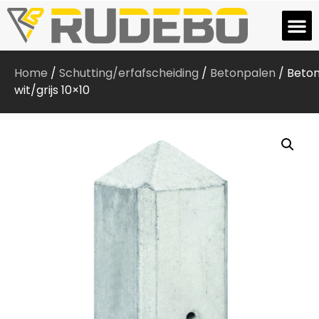
Home
/
Schutting/erfafscheiding
/
Betonpalen
/ Beto
wit/grijs 10×10