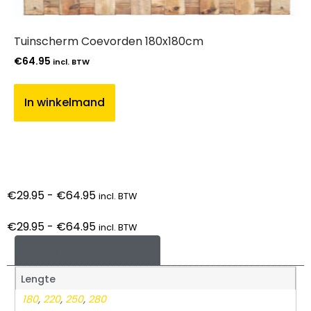
Tuinscherm Coevorden 180x180cm
€
64.95
incl. BTW
In winkelmand
€
29.95
-
€
64.95
incl. BTW
€
29.95
-
€
64.95
incl. BTW
Aanvullende informatie
Lengte
180
,
220
,
250
,
280