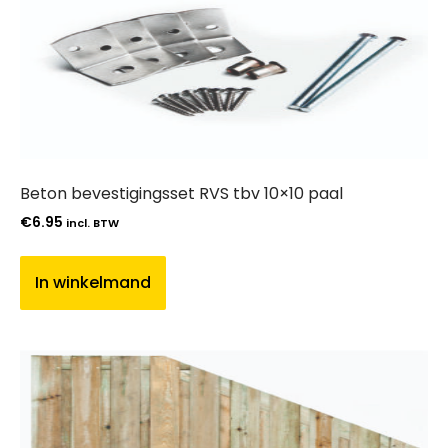
Beton bevestigingsset RVS tbv 10×10 paal
€
6.95
incl. BTW
In winkelmand