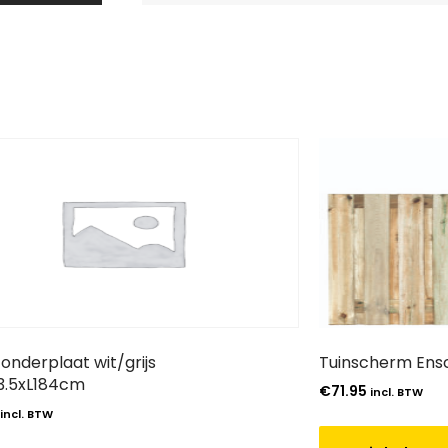
onderplaat wit/grijs
Tuinscherm Ens
3.5xL184cm
€
71.95
incl. BTW
incl. BTW