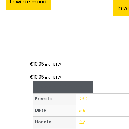
In winkelmand
In w
€
10.95
incl. BTW
€
10.95
incl. BTW
Aanvullende informatie
Breedte
26.2
Dikte
5.5
Hoogte
3.2