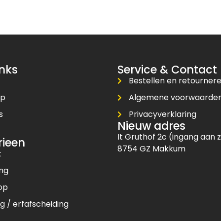
inks
Service & Contact
Bestellen en retourner
op
Algemene voorwaarde
s
Privacyverklaring
Nieuw adres
t
It Gruthof 2c (ingang aan z
rieen
8754 GZ Makkum
t
ing
op
g / erfafscheiding