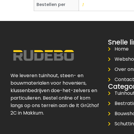
Bestellen per
1
Snelle l
Home
Websh
Over on
We leveren tuinhout, steen- en
Contac
bouwmaterialen voor hoveniers,
Catego
klussenbedrijven doe-het-zelvers en
Tuinhou
particulieren. Bestel online of kom
Bestrat
langs op ons terrein aan de It Grûthof
2C in Makkum.
Bouwsh
Schuttin