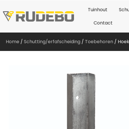
Tuinhout
Schu
Contact
Home
/
Schutting/erfafscheiding
/
Toebehoren
/ Hoek