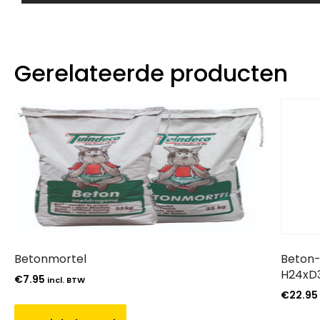
Gerelateerde producten
Betonmortel
Beton-
H24xD
€
7.95
incl. BTW
€
22.95