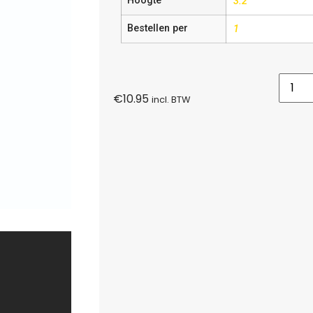
Hoogte
3.2
Bestellen per
1
€
10.95
incl. BTW